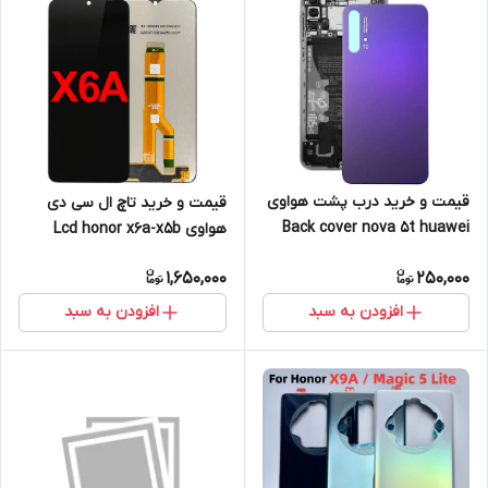
قیمت و خرید درب پشت هواوی
قیمت و خرید تاچ ال سی دی
Back cover nova 5t huawei
هواوی Lcd honor x6a-x5b
huawei
1,650,000
250,000
افزودن به سبد
افزودن به سبد