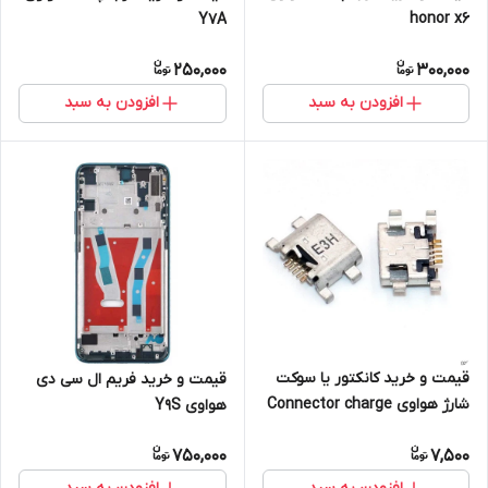
honor x6
Y7A
250,000
300,000
افزودن به سبد
افزودن به سبد
قیمت و خرید کانکتور یا سوکت
قیمت و خرید فریم ال سی دی
شارژ هواوی Connector charge
هواوی Y9S
p7-p8 lite-5x huawei
750,000
7,500