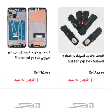
قیمت و خرید فریم ال سی دی
قیمت و‌خرید اسپیکر‌بازر‌هواوی
هواوی Frame lcd y9 2019
buzzer y7p 2020 huawei
huawei
295,000
180,000
افزودن به سبد
افزودن به سبد