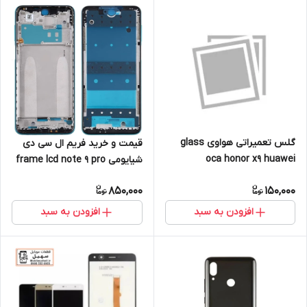
گلس تعمیراتی هواوی glass
قیمت و خرید فریم ال سی دی
oca honor x9 huawei
شیایومی frame lcd note 9 pro
xiaomi
850,000
150,000
افزودن به سبد
افزودن به سبد