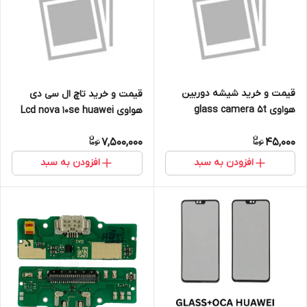
قیمت و خرید شیشه دوربین
قیمت و خرید تاچ ال سی دی
هواوی glass camera 5t
هواوی Lcd nova 10se huawei
huawei
7,500,000
45,000
افزودن به سبد
افزودن به سبد