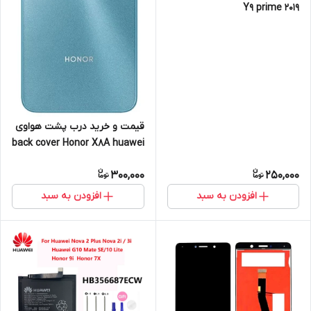
Y9 prime 2019
قیمت و خرید درب پشت هواوی
back cover Honor X8A huawei
300,000
250,000
افزودن به سبد
افزودن به سبد