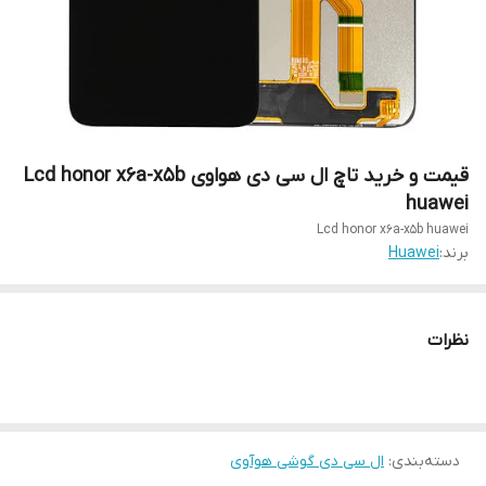
قیمت و خرید تاچ ال سی دی هواوی Lcd honor x6a-x5b
huawei
Lcd honor x6a-x5b huawei
برند:
Huawei
نظرات
دسته‌بندی
:
ال سی دی گوشی هوآوی