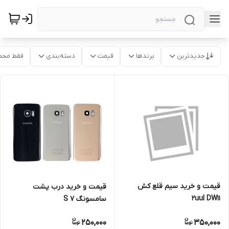
جدیدترین
برندها
قیمت
دسته‌بندی
فقط محص
قیمت و خرید سیم قلع کش
قیمت و خرید درب پشت
2uul DW11
سامسونگ S 7
250,000
350,000