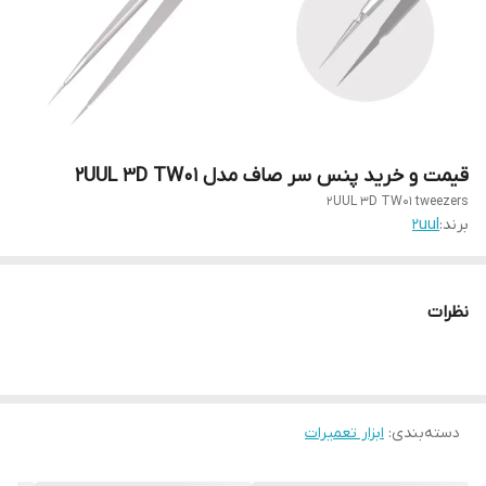
قیمت و خرید پنس سر صاف مدل 2UUL 3D TW01
2UUL 3D TW01 tweezers
برند:
2uul
نظرات
دسته‌بندی
:
ابزار تعمیرات