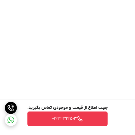
جهت اطلاع از قیمت و موجودی تماس بگیرید.
02633326503