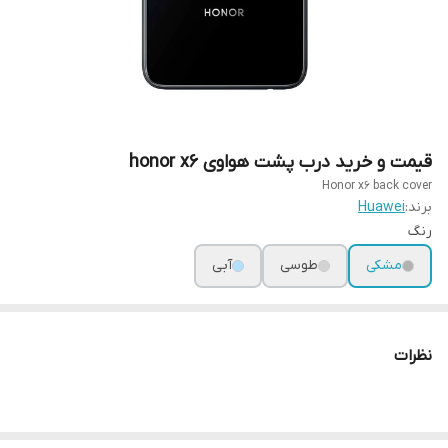
قیمت و خرید درب پشت هواوی honor x6
Honor x6 back cover
برند:
Huawei
رنگ
مشکی
طوسی
آبی
نظرات