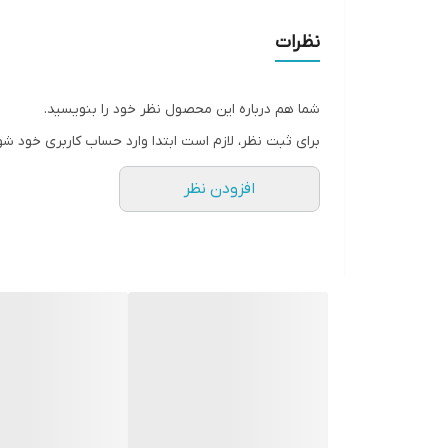
۶.۱ اینچ
رزولوشن صفحه نمایش
نظرات
۲۵۳۲x۱۱۷۰ پیکسل
تراکم پیکسلی
شما هم درباره این محصول نظر خود را بنویسید.
۴۶۰ پیکسل بر اینچ
برای ثبت نظر، لازم است ابتدا وارد حساب کاربری خود شو
نسبت صفحه‌ نمایش به بدنه
افزودن نظر
۸۶
نسبت تصویر
۱۹.۵:۹
نوع محافظ صفحه نمایش گوشی
Corning Gorilla Glass