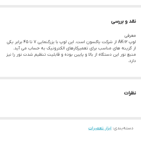
لاستیک
کمترین فاصله عملکرد
نقد و بررسی
۹ سانتی متر
معرفی
نوع بزرگنمایی
لوپ AK-12 از شرکت یاکسون است. این لوپ با یزرگنمایی 7 تا 45 برابر یکی
اپتیک
از گزینه های مناسب برای تعمیرکارهای الکترونیک به حساب می آید.
منبع نور این دستگاه از بالا و پایین بوده و قابلیت تنظیم شدت نور را نیز
گستره بزرگنمایی
دارد.
۰ تا ۴۵ برابر
منبع تغذیه دوربین
ندارد
نظرات
رزولوشن سنسور
ندارد
کنترل نور
بر روی بدنه دستگاه
دسته‌بندی
:
ابزار تعمیرات
مشخصات نور