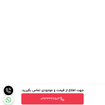
۱۸۰
طراحی اپتیکی
ساده
نوع سیستم
زومینگ
نمایشگر
ندارد
نوع هد
دوچشمی
قابلیت‌های بصری
چشمی
منبع تغذیه
جهت اطلاع از قیمت و موجودی تماس بگیرید.
برق
02633326503
کنترل فوکوس