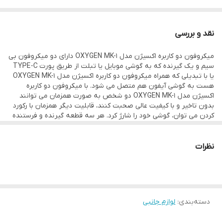
نوع میکروفن
یقه ای
نقد و بررسی
تعداد میکروفون
میکروفون دو کاربره اکسیژن مدل OXYGEN MK-1 دارای دو میکروفون بی
2 عدد
سیم و یک گیرنده که به گوشی موبایل یا تبلت از طریق پورت TYPE-C
پورت شارژ
یا با تبدیلی که همراه میکروفون دو کاربره اکسیژن مدل OXYGEN MK-1
هست به گوشی آیفون هم متصل می شود. با میکروفون دو کاربره
TYPE-C
اکسیژن مدل OXYGEN MK-1 دو شخص به صورت همزمان می توانند
ورودی میکروفون
بدون تاخیر و با کیفیت عالی صحبت کنند، قابلیت دیگر همزمان با رکورد
کردن می توان، گوشی خود را شارژ کرد. هر سه قطعه گیرنده و فرستنده
TYPE-C و تبدیل به لایتنینگ
ها با کابل TYPE-C شارژ می شوند. نهایت فاصله بین میکروفون با
گیرنده متصل به گوشی حدود 20 متر می باشد که این قابلیت خوب
اقلام همراه
بخاطر فرستنده 360 درجه امواج رادیویی می باشد
نظرات
کابل شارژ TYPE-C ، مبدل TYPE-C به Lightning
دسته‌بندی
:
لوازم جانبی