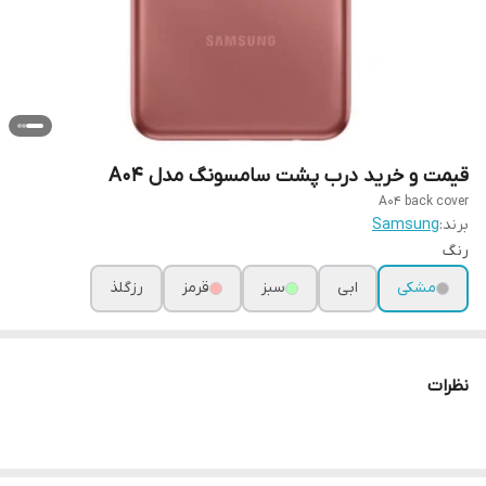
قیمت و خرید درب پشت سامسونگ مدل A04
A04 back cover
برند:
Samsung
رنگ
مشکی
ابی
سبز
قرمز
رزگلذ
نظرات