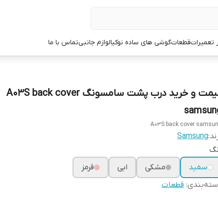
ر تعمیرات
قطعات
گوشی های ساده نوکیا
لوازم جانبی
تماس با ما
قیمت و خرید درب پشت سامسونگ A03S back cover
samsun
A03S back cover samsu
ند:
Samsung
نگ
سفید
مشکی
ابی
قرمز
ته‌بندی
:
قطعات