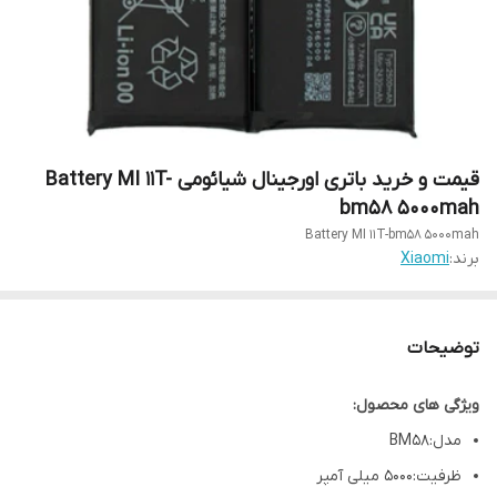
قیمت و خرید باتری اورجینال شیائومی Battery MI 11T-
bm58 5000mah
Battery MI 11T-bm58 5000mah
برند:
Xiaomi
توضیحات
ویژگی های محصول:
مدل:BM58
ظرفیت:5000 میلی آمپر