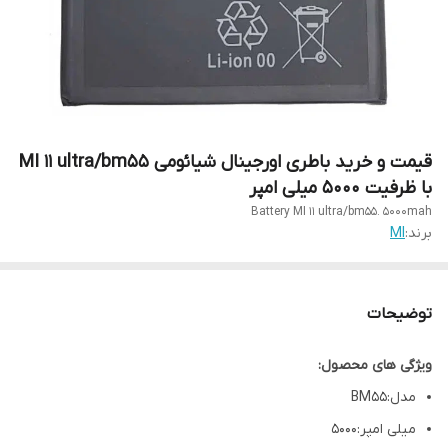
قیمت و خرید باطری اورجینال شیائومی MI 11 ultra/bm55
با ظرفیت ۵۰۰۰ میلی امپر
Battery MI 11 ultra/bm55. 5000mah
برند:
MI
توضیحات
ویژگی های محصول:
مدل:BM55
میلی امپر:5000