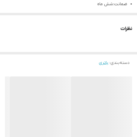
ضمانت:شش ماه
سازگار:Mi 11 Ultra
نظرات
دسته‌بندی
:
باتری