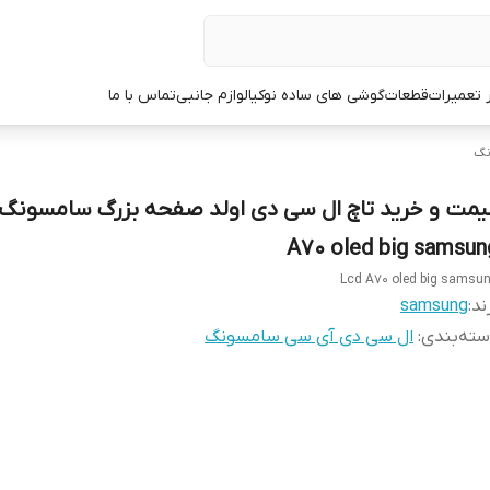
ر تعمیرات
قطعات
گوشی های ساده نوکیا
لوازم جانبی
تماس با ما
نگ
A70 oled big samsun
Lcd A70 oled big samsu
ند:
samsung
ته‌بندی
:
ال سی دی آی سی سامسونگ