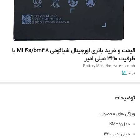
قیمت و خرید باتری اورجینال شیائومی MI 4s/bm38 با
ظرفیت ۳۲۱۰ میلی امپر
Battery MI 4s/bm38. 3210 mah
برند:
MI
توضیحات
ویژگی های محصول:
مدل:BM38
میلی امپر:3210