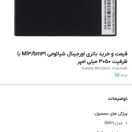
قیمت و خرید باتری اورجینال شیائومی MI3/bm31 با
ظرفیت ۳۰۵۰ میلی امپر
Battery MI3/bm31. 3050mah
برند:
MI
توضیحات
ویژگی های محصول:
مدل:BM31