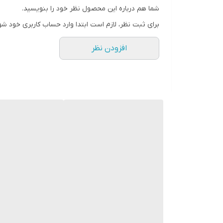
رزولوشن صفحه نمایش
شما هم درباره این محصول نظر خود را بنویسید.
۱۲۲۰×۲۷۱۲ پیکسل
برای ثبت نظر، لازم است ابتدا وارد حساب کاربری خود شو
تراکم پیکسلی
افزودن نظر
۴۴۶ پیکسل بر اینچ
نسبت صفحه‌ نمایش به بدنه
۹۰.۱ درصد
نسبت تصویر
۲۰:۹
نوع محافظ صفحه نمایش گوشی
Corning Gorilla Glass ۵