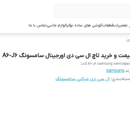
ر تعمیرات
قطعات
گوشی های ساده نوکیا
لوازم جانبی
تماس با ما
نگ
یمت و خرید تاچ ال سی دی اورجینال سامسونگ A6-J6
Lcd A6-J6 samsung servicepa
ند:
samsung
ته‌بندی
:
ال سی دی شرکتی سامسونگ