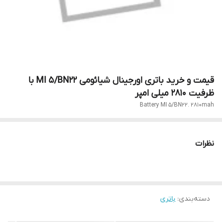
قیمت و خرید باتری اورجینال شیائومی MI 5/BN22 با
ظرفیت ۲۸۱۰ میلی امپر
Battery MI 5/BN22. 2810mah
نظرات
دسته‌بندی
:
باتری