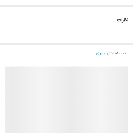
مدل باتری: A2863
نظرات
دسته‌بندی
:
باتری