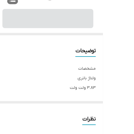
توضیحات
مشخصات
ولتاژ باتری
۳.۸۳ ولت ولت
مشخصات دیگر
کد باتری: ۰۰۶۵۹-۶۱۶
گوشی های سازگار
نظرات
مدل های سازگار: iPhone ۱۱ Pro