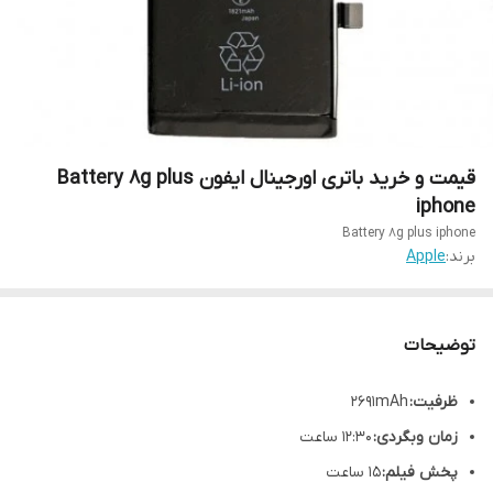
قیمت و خرید باتری اورجینال ایفون Battery 8g plus
iphone
Battery 8g plus iphone
برند:
Apple
توضیحات
ظرفیت:
2691mAh
زمان وبگردی:
12:30 ساعت
پخش فیلم:
15 ساعت