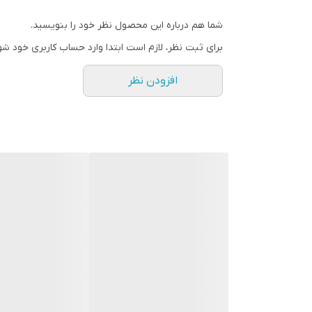
رزولوشن صفحه نمایش
شما هم درباره این محصول نظر خود را بنویسید.
۲۲۸۰ × ۱۰۸۰ پیکسل
برای ثبت نظر، لازم است ابتدا وارد حساب کاربری خود شو
تراکم پیکسلی
افزودن نظر
۴۰۰ پیکسل بر اینچ
نسبت صفحه‌ نمایش به بدنه
۸۲.۴
نسبت تصویر
۱۹:۹
نوع محافظ صفحه نمایش گوشی
Corning Gorilla Glass ۳
تعداد رنگ
۱۶ میلیون رنگ