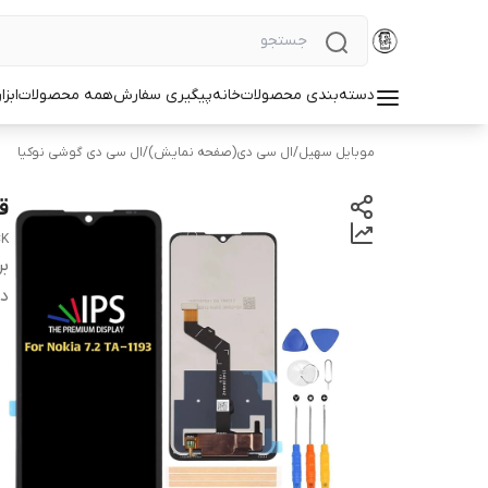
دسته‌بندی محصولات
خانه
پیگیری سفارش
همه محصولات
ابزا
موبایل سهیل
/
ال سی دی(صفحه نمایش)
/
ال سی دی گوشی نوکیا
قی
CK
بر
دس