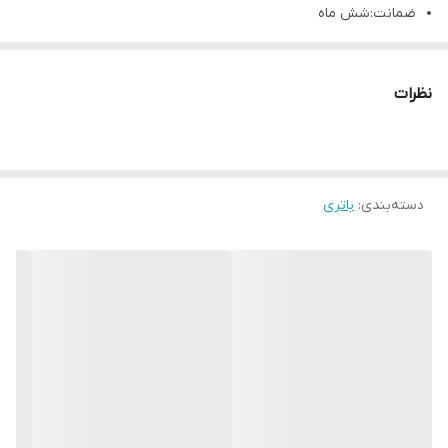
ضمانت:شش ماه
ظرفیت:4000 میلی آمپر
نظرات
دسته‌بندی
:
باتری