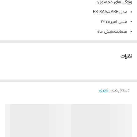
ویژگی های محصول:
مدل:EB-BA500ABE
میلی امپر:2300
ضمانت:شش ماه
سازگار:Samsung Galaxy A5 A500 A5000 A5009
نظرات
دسته‌بندی
:
باتری