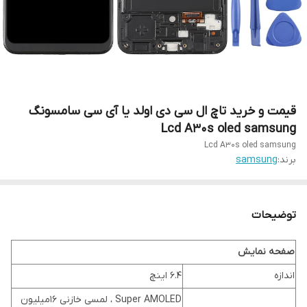
قیمت و خرید تاچ ال سی دی اولد یا آی سی سامسونگ
Lcd A30s oled samsung
Lcd A30s oled samsung
برند:
samsung
توضیحات
صفحه نمایش
اندازه
۶.۴ اینچ
Super AMOLED ، لمسی خازنی ۱۶میلیون