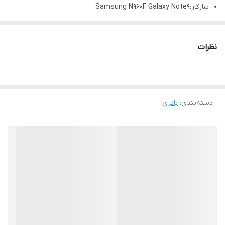
سازگار:Samsung N960F Galaxy Note9
ضمانت:شش ماه
نظرات
دسته‌بندی
:
باتری