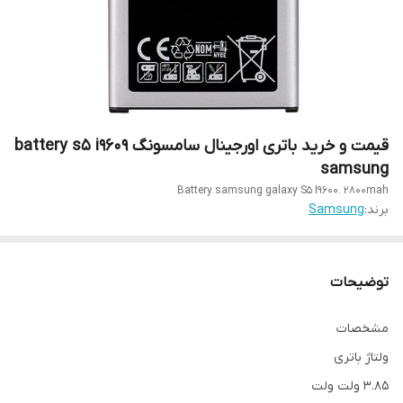
قیمت و خرید باتری اورجینال سامسونگ battery s5 i9609
samsung
Battery samsung galaxy S5 I9600. 2800mah
برند:
Samsung
توضیحات
مشخصات
ولتاژ باتری
۳.۸۵ ولت ولت