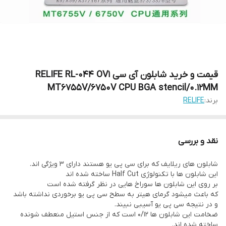
قیمت و خرید شابلون آی سی RELIFE RL-044 OV1
MT6755V/6750V CPU BGA stencil/0.12MM
برند:
RELIFE
نقد و بررسی
شابلون های ریلایف که برای سی پی یو هستند دارای 3 ویژگی اند.
این شابلون ها با تکنولوژی Half Cut ساخته شده اند
بر روی این شابلون ها سوراخ هایی در نظر گرفته شده است
که باعث میشود گرمای هیتر به سطح سی پی یو برخوردی نداشته باشد
و در نتیجه سی پی یو آسیبی نبیند.
ضخامت این شابلون ها 0/12 است که از جنس استیل منعطف شونده
ساخته شده اند.