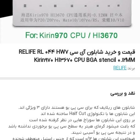
قیمت و خرید شابلون آی سی RELIFE RL 044 HW7
Kirin970 HI3670 CPU BGA stencil 0.12MM
برند:
RELIFE
نقد و بررسی
شابلون های ریلایف که برای سی پی یو هستند دارای 3 ویژگی اند.
این شابلون ها با تکنولوژی Half Cut ساخته شده اند
بر روی این شابلون ها سوراخ هایی در نظر گرفته شده است
که باعث میشود گرمای هیتر به سطح سی پی یو برخوردی نداشته باشد
و در نتیجه سی پی یو آسیبی نبیند.
ضخامت این شابلون ها 0/12 است که از جنس استیل منعطف شونده