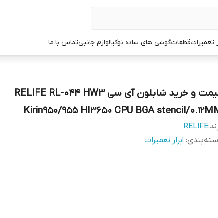
ر تعمیرات
قطعات
گوشی های ساده نوکیا
لوازم جانبی
تماس با ما
قیمت و خرید شابلون آی سی RELIFE RL-044 HW3
Kirin950/955 HI3650 CPU BGA stencil/0.12M
ند:
RELIFE
ته‌بندی
:
ابزار تعمیرات