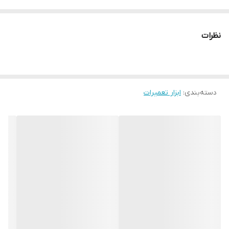
طرز کار دسته هیتر به این صورت میباشد که در دسته دستگاه یک
المنت حرارتی وجود دارد که با عبور باد از آن داغ می شود. سپس باد داغ
نظرات
از نازل سر هیتر خارج می شود.
با دمیده شدن هوای داغ به روی قطعه معیوب، اتصالات لحیمی آن ذوب
می شوند و سپس قطعه را به سادگی می توان از برد جدا نمود. به همین
دسته‌بندی
:
ابزار تعمیرات
دلیل یکی از علائم خرابی دسته هیتر خارج شدن باد سرد از خروجی هیتر
میباشد.
پس این نکته را در نظر داشته باشید که اگر فقط المنت هیتر دچار ایراد
شده و شما باد گرم ندارید، باید دسته هیتر را باز کنید و المنت دسته را
تعویض کنید. المنت حرارتی از جنس سرامیک است و به راحتی خراب می
شود بنابراین به آن فشار وارد نکنید.
از معروف‌ترین تولیدکننده‌های ابزارآلات تعمیرات گوشی موبایل و به
خصوص هیتر، میتوان به شرکت‌های
یاکسون
،
سوگون
و
کوییک
اشاره کرد
که محبوبیت بالایی در بین تعمیرکاران دارد.