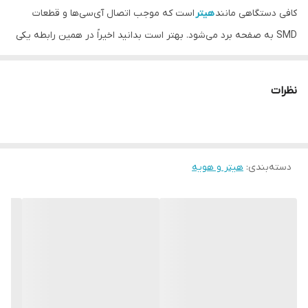
کافی دستگاهی مانند
هیتر
است که موجب اتصال آی‌سی‌ها و قطعات
SMD به صفحه برد می‌شود. بهتر است بدانید اخیراً در همین رابطه یکی
از سازندگان برتر و شناخته شده ابزارآلات تعمیر موبایل به نام مکپانی
سوگون دستگاه هیتر 8630Pro را تولید کرده است. این هیتر ضمن تولید
نظرات
باد یکنواخت و چرخشی، حرارت کافی برای لحیم‌کاری را حداکثر ظرف مدت
5 ثانیه فراهم می‌کند. برای آشنایی با عملکرد هیتر 8630Pro که ابزاری
مناسب برای تعمیر انواع گوشی‌های آیفون و اندروید است تا انتهای این
دسته‌بندی
:
مطلب همراه ما باشید.
هیتر و هویه
ویژگی های محصول
مجهز به صفحه نمایش دیجیتال
تولید دمای مناسب در مدت 3 الی 5 ثانیه
دارای سیستم خنک‌کننده اتوماتیک
شروع و قطع کار با برداشتن و گذاشتن نازل
مجهز به 4 کلید روی دسته هیتر برای تغییر کانال‌ها