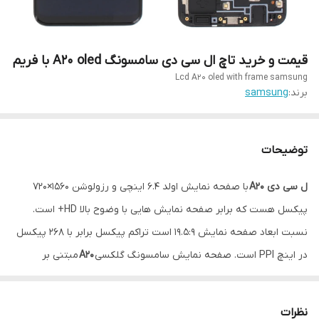
قیمت و خرید تاچ ال سی دی سامسونگ A20 oled با فریم
Lcd A20 oled with frame samsung
برند:
samsung
توضیحات
ل سی دی A20
با صفحه نمایش اولد 6.4 اینچی و رزولوشن 1560×720
پیکسل هست که برابر صفحه نمایش هایی با وضوح بالا HD+ است.
نسبت ابعاد صفحه نمایش 19.5:9 است تراکم پیکسل برابر با 268 پیکسل
در اینچ PPI است. صفحه نمایش سامسونگ گلکسی
A20
مبتنی بر
فناوری Super AMOLED و قادر به بازتولید 16777216 رنگ با رنگ عمق –
24 بیت است
نظرات