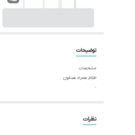
توضیحات
مشخصات
اقلام همراه هدفون
-
نوع گوشی
دو گوشی
سایر مشخصات
نظرات
دارای میکروفون / دکمه پاسخگویی به مکالمات / امکان 