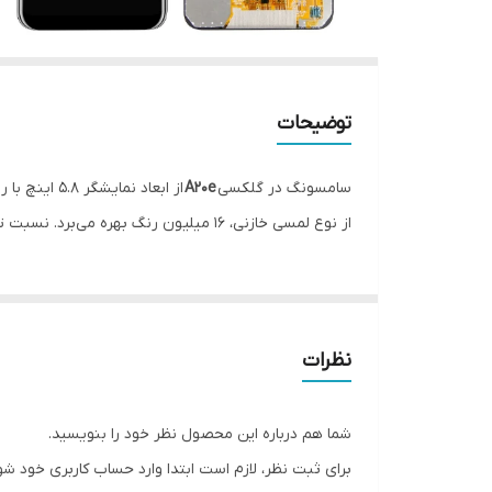
توضیحات
سامسونگ در گلکسی
A20e
از ابعاد نمایشگر 5.8 اینچ با رزولوشن 720 در 1560 پیکسل, با تراکم پیکسلی ~296 پیکسل در اینچ استفاده می‌کند. این نمایشگر از پنل پی‌ال‌سی
از نوع لمسی خازنی، 16 میلیون رنگ بهره می‌برد. نسبت تصویر 19.5:9 و نسبت نمایشگر به بدنه ~80.4 درصد در نظر گرفته شده است.
نظرات
شما هم درباره این محصول نظر خود را بنویسید.
برای ثبت نظر، لازم است ابتدا وارد حساب کاربری خود شو