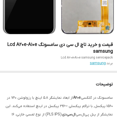
قیمت و خرید تاچ ال سی دی سامسونگ Lcd A20e-A10e
samsung
Lcd A20e-A10e samsung servicepack
برند:
samsung
توضیحات
سامسونگ در گلکسی
A20e
از ابعاد نمایشگر 5.8 اینچ با رزولوشن 720 در
1560 پیکسل, با تراکم پیکسلی ~296 پیکسل در اینچ استفاده می‌کند. این
نمایشگر از پنل پی‌ال‌سی
ال‌سی‌دی
(PLS IPS) از نوع لمسی خازنی، 16