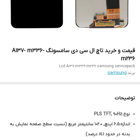
قیمت و خرید تاچ ال سی دی سامسونگ A137- m336-
m236
Lcd A137-m336-m236 samsung servicepack
برند:
samsung
توضیحات
نوع: PLS TFT, 90Hz
اندازه: 6.5 اینچ, 102.0 سانتیمتر مربع (نسبت سطح صفحه نمایش به
بدنه در حدود 81.1 درصد)