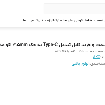
ر تعمیرات
قطعات
گوشی های ساده نوکیا
لوازم جانبی
تماس با ما
ت و خرید کابل تبدیل Type-C به جک 3.5mm اکو مدل AU2
AKO AU2 type-C to 3.5mm jack convert
ند:
AKO
ته‌بندی
:
لوازم جانبی