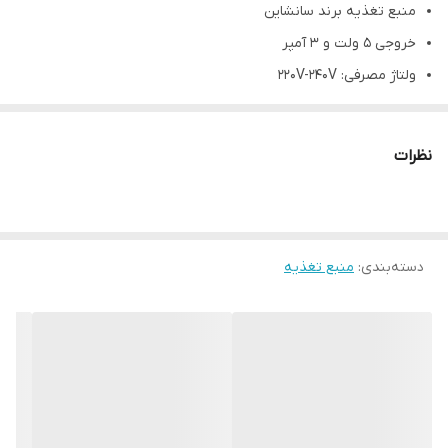
منبع تغذیه برند سانشاین
خروجی 5 ولت و 3 آمپر
ولتاژ مصرفی: 220V-240V
فرکانس درونی: AC 50/60 هرتز
مجهز به پورت usb
نظرات
قابلیت تنظیم دستی ولتاژ و جریان
دسته‌بندی
:
منبع تغذیه