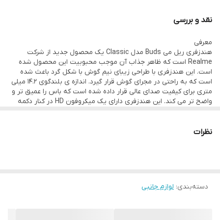
قطر درایور
نقد و بررسی
۱۴.۲ میلی‌متر
معرفی
نوع آهن‌ربا
هندزفری ریل می Buds مدل Classic یک محصول جدید از شرکت
Neodymium
Realme است که ظاهر جذاب آن موجب محبوبیت این محصول شده
است. این هندزفری با طراحی زیبای نیم گوش با شکل گرد باعث شده
نوع گوشی
است که به راحتی در مجرای گوش قرار گیرد. اندازه ی بلندگوی 14.2 میلی
دو گوشی
متری برای کیفیت صدای عالی قرار داده شده است که باس را عمیق تر و
واضح تر می کند. این هندزفری دارای یک میکروفون HD در کنار دکمه
وزن
است که می توانید از آن برای تماس و دستیار صوتی استفاده کنید.
میکروفون HD در هندزفری ریل می Buds به شما امکان صحبت کردن
۱۴ گرم
به صورت واضح در کنفرانس ها و کلاس های آنلاین را بدون خش و
نظرات
درگاه‌های ارتباطی
پارازیت می دهد. طراحی این هندزفری به شما به گونه ای است که با هر
نوع سبک شما مطابقت دارد. بند روی سیم هندزفری امکان جمع کردن
۳.۵ میلی‌متر
هندزفری را برای شما آسان تر کرده و باعث می شود هندزفری های شما
نوع اتصال
مرتب بمانند و گره نخورند. ریموت این هندزفری به شما کمک می کند
موسیقی و تماس های خود را بدون بیرون آوردن تلفن کنترل کنید.
با سیم
دسته‌بندی
:
لوازم جانبی
رابط‌ها
جک ۳.۵ میلی‌متری صدا