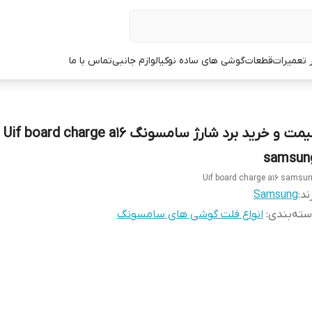
ر تعمیرات
قطعات
گوشی های ساده نوکیا
لوازم جانبی
تماس با ما
قیمت و خرید برد شارژ سامسونگ Uif board charge a16
samsun
Uif board charge a16 samsu
ند:
Samsung
ته‌بندی
:
انواع فلت گوشی های سامسونگ