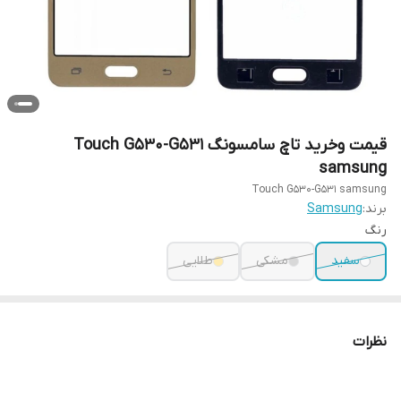
قیمت و‌خرید تاچ سامسونگ Touch G530-G531
samsung
Touch G530-G531 samsung
برند:
Samsung
رنگ
سفید
مشکی
طلایی
نظرات