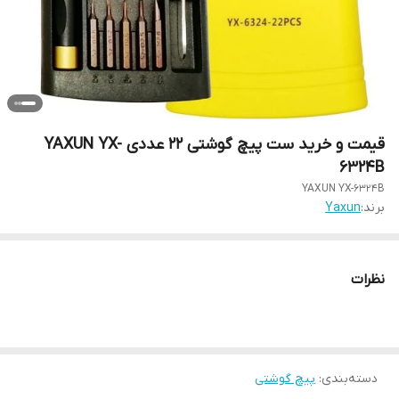
قیمت و خرید ست پیچ گوشتی 22 عددی YAXUN YX-
6324B
YAXUN YX-6324B
برند:
Yaxun
نظرات
دسته‌بندی
:
پیچ گوشتی