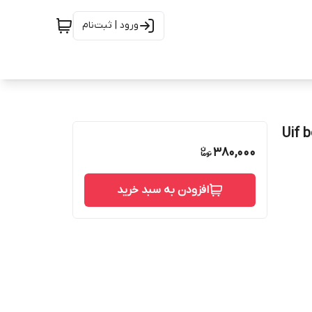
ورود | ثبت‌نام
Uif board ch
380,000
افزودن به سبد خرید