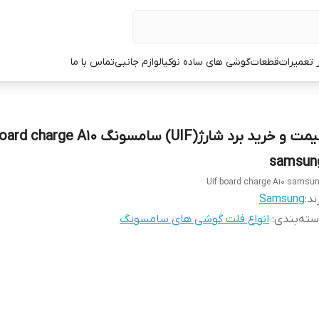
ر تعمیرات
قطعات
گوشی های ساده نوکیا
لوازم جانبی
تماس با ما
قیمت و خرید برد شارژ(UIF) سامسونگ arge A10
samsun
Uif board charge A10 samsu
ند:
Samsung
ته‌بندی
:
انواع فلت گوشی های سامسونگ