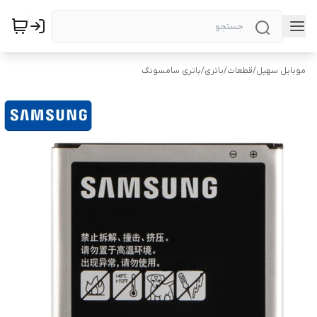
موبایل سهیل
/
قطعات
/
باتری
/
باتری سامسونگ