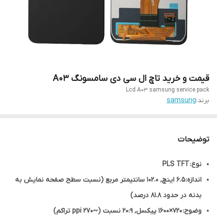
قیمت و خرید تاچ ال سی دی سامسونگ A03
Lcd A03 samsung service pack
برند:
samsung
توضیحات
نوع: PLS TFT
اندازه: 6.5 اینچ, 102.0 سانتیمتر مربع (نسبت سطح صفحه نمایش به
بدنه در حدود 81.8 درصد)
وضوح: 720×1600 پیکسل, 20:9 نسبت (~270 ppi تراکم)