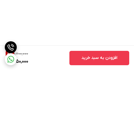
1,700,000
14
%
افزودن به سبد خرید
1,450,000
برگشت به بالا