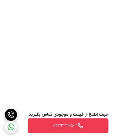
جهت اطلاع از قیمت و موجودی تماس بگیرید.
02633326503