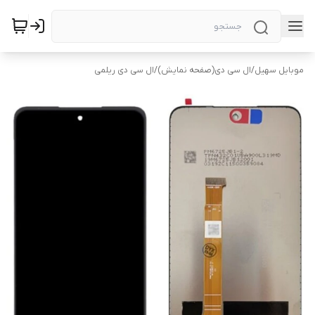
موبایل سهیل
/
ال سی دی(صفحه نمایش)
/
ال سی دی ریلمی