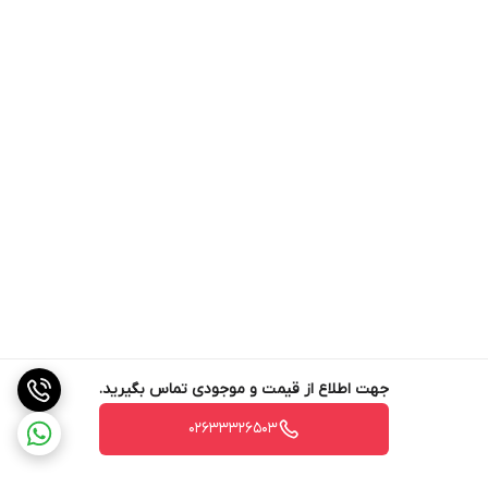
جهت اطلاع از قیمت و موجودی تماس بگیرید.
02633326503